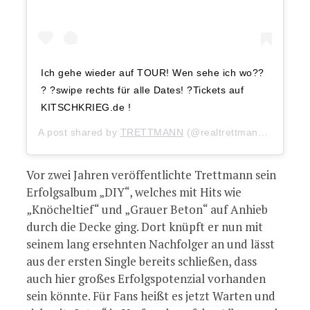
Ich gehe wieder auf TOUR! Wen sehe ich wo??
? ?swipe rechts für alle Dates! ?Tickets auf
KITSCHKRIEG.de !
A post shared by
TRETTMANN
(@realtrettmann) on
Aug 
Vor zwei Jahren veröffentlichte Trettmann sein
Erfolgsalbum „DIY“, welches mit Hits wie
„Knöcheltief“ und „Grauer Beton“ auf Anhieb
durch die Decke ging. Dort knüpft er nun mit
seinem lang ersehnten Nachfolger an und lässt
aus der ersten Single bereits schließen, dass
auch hier großes Erfolgspotenzial vorhanden
sein könnte. Für Fans heißt es jetzt Warten und