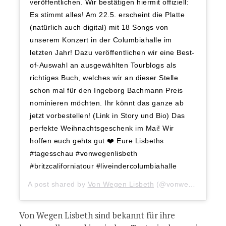
veröffentlichen. Wir bestätigen hiermit offiziell:
Es stimmt alles! Am 22.5. erscheint die Platte
(natürlich auch digital) mit 18 Songs von
unserem Konzert in der Columbiahalle im
letzten Jahr! Dazu veröffentlichen wir eine Best-
of-Auswahl an ausgewählten Tourblogs als
richtiges Buch, welches wir an dieser Stelle
schon mal für den Ingeborg Bachmann Preis
nominieren möchten. Ihr könnt das ganze ab
jetzt vorbestellen! (Link in Story und Bio) Das
perfekte Weihnachtsgeschenk im Mai! Wir
hoffen euch gehts gut ❤️ Eure Lisbeths
#tagesschau #vonwegenlisbeth
#britzcaliforniatour #liveindercolumbiahalle
A post shared by
Von Wegen Lisbeth
(@vonwegenlisbeth) on
Von Wegen Lisbeth sind bekannt für ihre