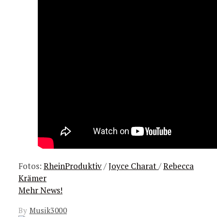
Fotos:
RheinProduktiv
/
Joyce Charat
/
Rebecca
Krämer
Mehr News!
By
Musik3000