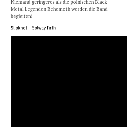
Niemand geringeres als die polnischen Black
Metal Legenden Behemoth werden die Band
begleiten!
Slipknot – Solway Firth