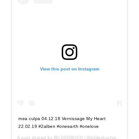
View this post on Instagram
mea culpa 04.12.18 Vernissage My Heart
22.02.19 #2alben #oneearth #onelove
A post shared by
BILDERBUCH
(@bilderbuchmusik) on
D